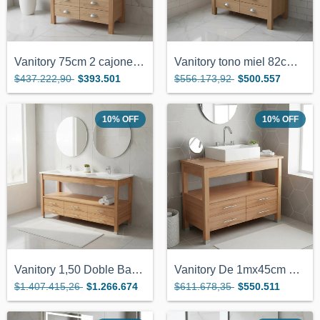
Vanitory 75cm 2 cajones para bacha de ap...
Vanitory tono miel 82cm x 38 4 cajones t...
$437.222,90
$393.501
$556.173,92
$500.557
10
%
OFF
10
%
OFF
Vanitory 1,50 Doble Bacha Color Miel 6 C...
Vanitory De 1mx45cm Con Tapa Para Bacha...
$1.407.415,26
$1.266.674
$611.678,35
$550.511