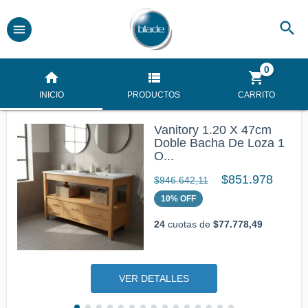
0
INICIO
PRODUCTOS
CARRITO
Vanitory 1.20 X 47cm
Doble Bacha De Loza 1
O...
$851.978
$946.642,11
10
%
OFF
24
cuotas de
$77.778,49
VER DETALLES