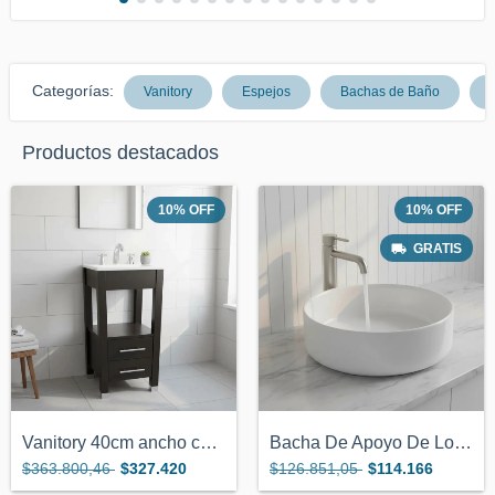
Categorías:
Vanitory
Espejos
Bachas de Baño
G
Productos destacados
10
%
OFF
10
%
OFF
GRATIS
Vanitory 40cm ancho color Wengue con 2 c...
Bacha De Apoyo De Loza Cilíndrica De 36...
$363.800,46
$327.420
$126.851,05
$114.166