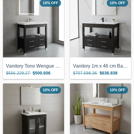
10
%
OFF
10
%
OFF
Vanitory Tono Wengue De 82x38cm 4 Cajone...
Vanitory 1m x 46 cm Bacha De Loza Color...
$556.229,27
$500.606
$707.598,36
$636.838
10
%
OFF
10
%
OFF