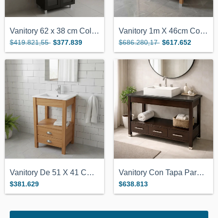
Vanitory 62 x 38 cm Color Wengue Con 2 P...
Vanitory 1m X 46cm Color Miel Con Bacha...
$419.821,55
$377.839
$686.280,17
$617.652
Vanitory De 51 X 41 Cm Con Bacha De Loza...
Vanitory Con Tapa Para Bacha De Apoyo 1....
$381.629
$638.813