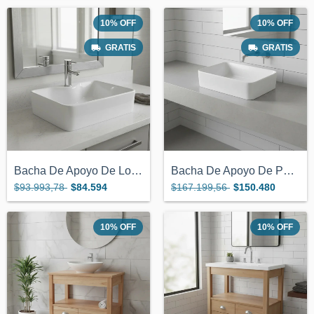
10
%
OFF
10
%
OFF
GRATIS
GRATIS
Bacha De Apoyo De Loza Para Monocomando...
Bacha De Apoyo De Porcelana Blanca 47x37...
$93.993,78
$84.594
$167.199,56
$150.480
10
%
OFF
10
%
OFF